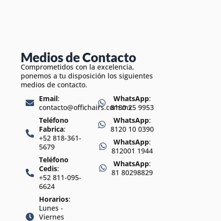
Medios de Contacto
Comprometidos con la excelencia,
ponemos a tu disposición los siguientes
medios de contacto.
Email
:
WhatsApp
:
contacto@offichairs.com.mx
8180 25 9953
Teléfono
WhatsApp
:
Fabrica
:
8120 10 0390
+52 818-361-
WhatsApp
:
5679
812001 1944
Teléfono
WhatsApp
:
Cedis
:
81 80298829
+52 811-095-
6624
Horarios
:
Lunes -
Viernes