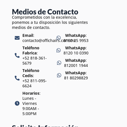
Medios de Contacto
Comprometidos con la excelencia,
ponemos a tu disposición los siguientes
medios de contacto.
Email
:
WhatsApp
:
contacto@offichairs.com.mx
8180 25 9953
Teléfono
WhatsApp
:
Fabrica
:
8120 10 0390
+52 818-361-
WhatsApp
:
5679
812001 1944
Teléfono
WhatsApp
:
Cedis
:
81 80298829
+52 811-095-
6624
Horarios
:
Lunes -
Viernes
9:00AM -
5:00PM