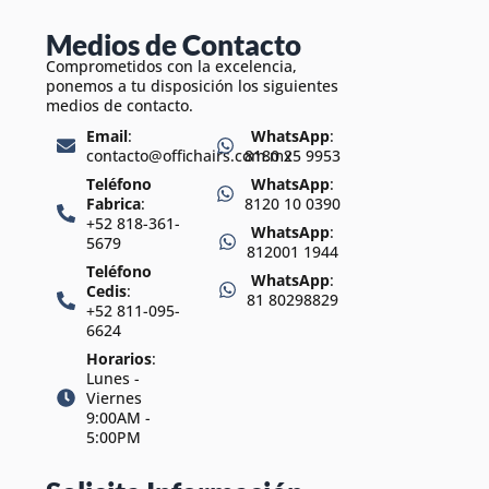
Medios de Contacto
Comprometidos con la excelencia,
ponemos a tu disposición los siguientes
medios de contacto.
Email
:
WhatsApp
:
contacto@offichairs.com.mx
8180 25 9953
Teléfono
WhatsApp
:
Fabrica
:
8120 10 0390
+52 818-361-
WhatsApp
:
5679
812001 1944
Teléfono
WhatsApp
:
Cedis
:
81 80298829
+52 811-095-
6624
Horarios
:
Lunes -
Viernes
9:00AM -
5:00PM