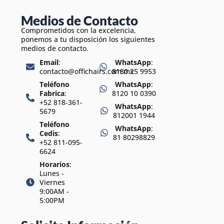
Medios de Contacto
Comprometidos con la excelencia,
ponemos a tu disposición los siguientes
medios de contacto.
Email
:
WhatsApp
:
contacto@offichairs.com.mx
8180 25 9953
Teléfono
WhatsApp
:
Fabrica
:
8120 10 0390
+52 818-361-
WhatsApp
:
5679
812001 1944
Teléfono
WhatsApp
:
Cedis
:
81 80298829
+52 811-095-
6624
Horarios
:
Lunes -
Viernes
9:00AM -
5:00PM