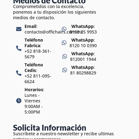
Medios de Contacto
Comprometidos con la excelencia,
ponemos a tu disposición los siguientes
medios de contacto.
Email
:
WhatsApp
:
contacto@offichairs.com.mx
8180 25 9953
Teléfono
WhatsApp
:
Fabrica
:
8120 10 0390
+52 818-361-
WhatsApp
:
5679
812001 1944
Teléfono
WhatsApp
:
Cedis
:
81 80298829
+52 811-095-
6624
Horarios
:
Lunes -
Viernes
9:00AM -
5:00PM
Solicita Información
Suscríbete a nuestro newsletter y recibe ultimas