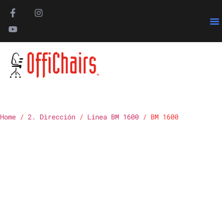
Pa
Home
/
2. Dirección
/
Línea BM 1600
/ BM 1600