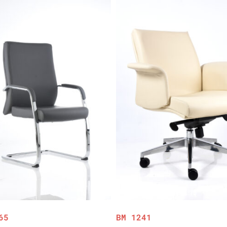
65
BM 1241