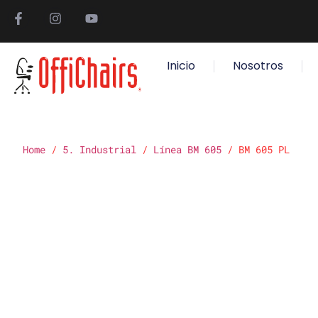
Inicio
Nosotros
Home
/
5. Industrial
/
Línea BM 605
/ BM 605 PL