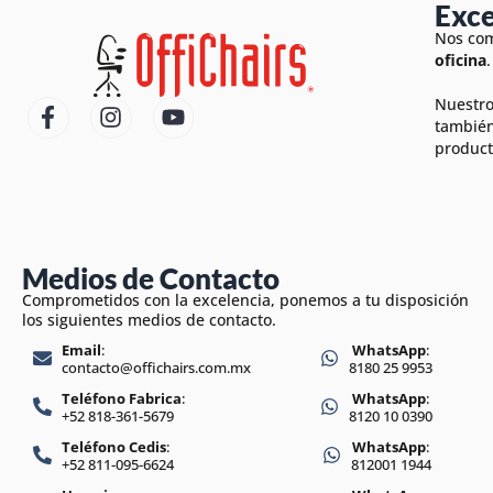
Exce
Nos com
oficina
.
Nuestro
también
product
Medios de Contacto
Comprometidos con la excelencia, ponemos a tu disposición
los siguientes medios de contacto.
Email
:
WhatsApp
:
contacto@offichairs.com.mx
8180 25 9953
Teléfono Fabrica
:
WhatsApp
:
+52 818-361-5679
8120 10 0390
Teléfono Cedis
:
WhatsApp
:
+52 811-095-6624
812001 1944