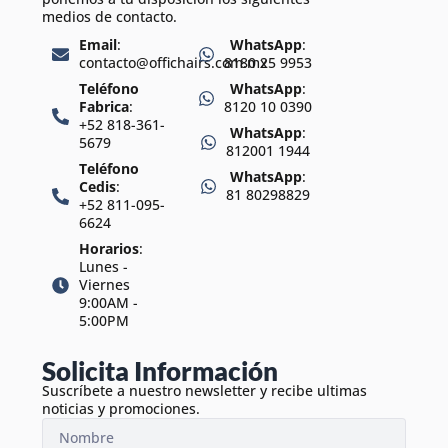
medios de contacto.
Email
:
WhatsApp
:
contacto@offichairs.com.mx
8180 25 9953
Teléfono
WhatsApp
:
Fabrica
:
8120 10 0390
+52 818-361-
WhatsApp
:
5679
812001 1944
Teléfono
WhatsApp
:
Cedis
:
81 80298829
+52 811-095-
6624
Horarios
:
Lunes -
Viernes
9:00AM -
5:00PM
Solicita Información
Suscríbete a nuestro newsletter y recibe ultimas
noticias y promociones.