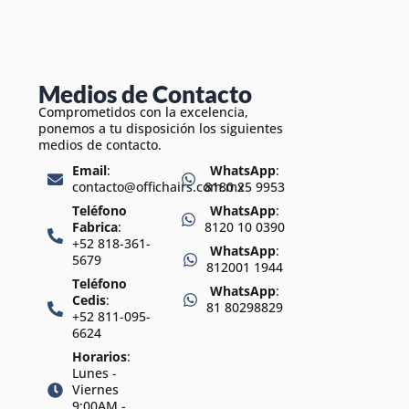
Medios de Contacto
Comprometidos con la excelencia,
ponemos a tu disposición los siguientes
medios de contacto.
Email
:
WhatsApp
:
contacto@offichairs.com.mx
8180 25 9953
Teléfono
WhatsApp
:
Fabrica
:
8120 10 0390
+52 818-361-
WhatsApp
:
5679
812001 1944
Teléfono
WhatsApp
:
Cedis
:
81 80298829
+52 811-095-
6624
Horarios
:
Lunes -
Viernes
9:00AM -