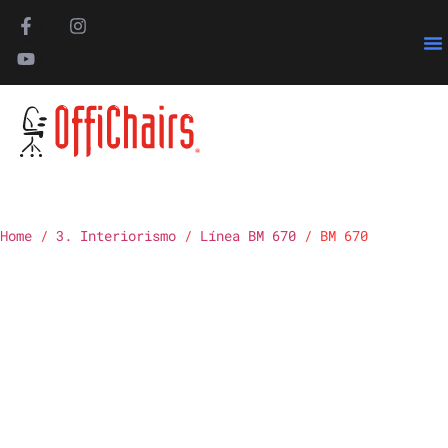
Pa
Home
/
3. Interiorismo
/
Línea BM 670
/ BM 670