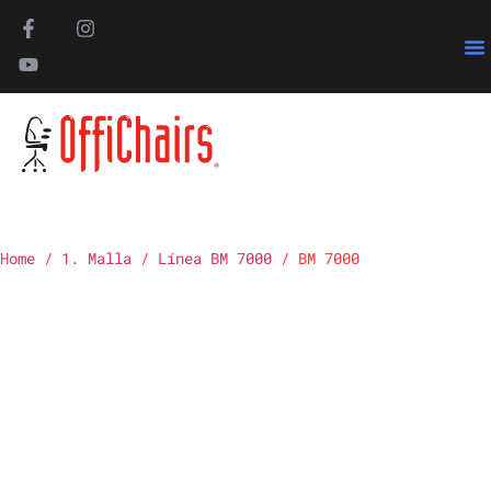
Pa
Home
/
1. Malla
/
Línea BM 7000
/ BM 7000