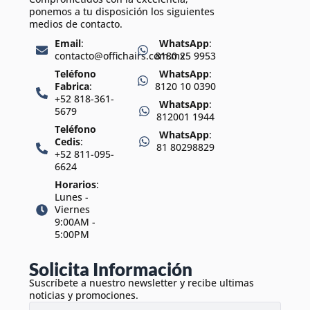
ponemos a tu disposición los siguientes
medios de contacto.
Email
:
WhatsApp
:
contacto@offichairs.com.mx
8180 25 9953
Teléfono
WhatsApp
:
Fabrica
:
8120 10 0390
+52 818-361-
WhatsApp
:
5679
812001 1944
Teléfono
WhatsApp
:
Cedis
:
81 80298829
+52 811-095-
6624
Horarios
:
Lunes -
Viernes
9:00AM -
5:00PM
Solicita Información
Suscríbete a nuestro newsletter y recibe ultimas
noticias y promociones.