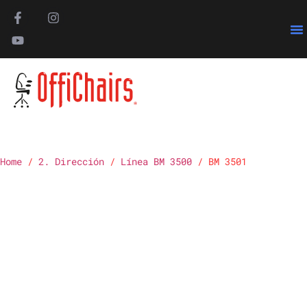
Pa
Home
/
2. Dirección
/
Línea BM 3500
/ BM 3501