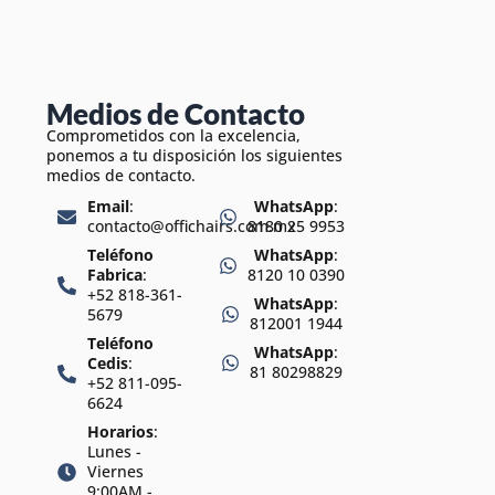
Medios de Contacto
Comprometidos con la excelencia,
ponemos a tu disposición los siguientes
medios de contacto.
Email
:
WhatsApp
:
contacto@offichairs.com.mx
8180 25 9953
Teléfono
WhatsApp
:
Fabrica
:
8120 10 0390
+52 818-361-
WhatsApp
:
5679
812001 1944
Teléfono
WhatsApp
:
Cedis
:
81 80298829
+52 811-095-
6624
Horarios
:
Lunes -
Viernes
9:00AM -